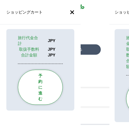
ショッピングカート
ショッ
旅行代金合
JPY
計
取扱手数料
JPY
全ての写真を見る
合計金額
JPY
予
カテゴリ
約
に
進
む
プラン スケジュール