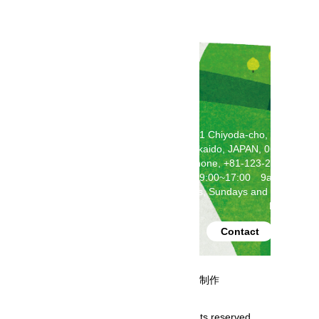
2F Toda Building, 5-5-1 Chiyoda-cho, Chitose,
Hokkaido, JAPAN, 066-0062
Telephone, +81-123-24-21211
(weekdays 9:00~17:00 9am-5pm)
Closed on Saturdays, Sundays and National
Holidays
produced by
Contact
事業再構築補助金にて制作
Copyright GoHokkaido All rights reserved.