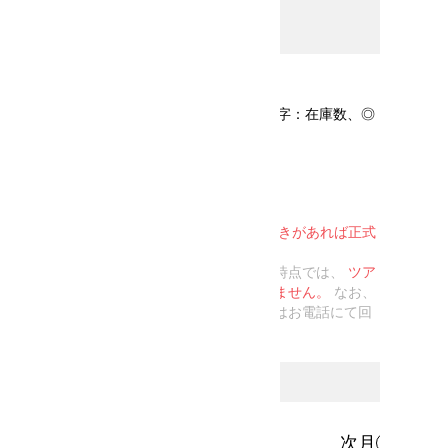
日程を選択する
カレンダー表記について
予約できます(カッコ内の数字：在庫数、◎
のみ：在庫10以上)
リクエスト受付
予約不可
※注
リクエスト予約とは
お客様のご希望をお預かりし、
空きがあれば正式
予約
となる受付方法です。
そのため、リクエスト受付をした時点では、
ツア
ー参加を確定するものではございません。
なお、
予約可否については、メールまたはお電話にて回
答させて頂きます。
前月
次月