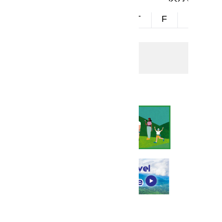
S
M
T
W
T
F
S