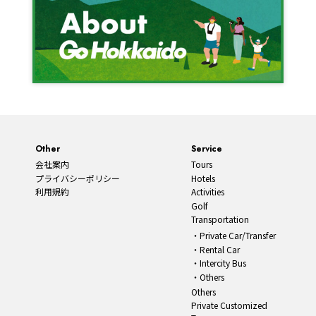
Other
Service
会社案内
Tours
プライバシーポリシー
Hotels
利用規約
Activities
Golf
Transportation
Private Car/Transfer
Rental Car
Intercity Bus
Others
Others
Private Customized