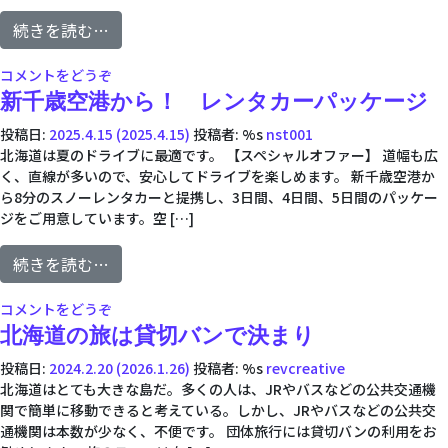
from ブルックスCC＆御前水GC×ホテル遊悠
続きを読む…
(ブルックスCC＆御前水GC×ホテル遊悠館 送迎付き宿
コメントをどうぞ
新千歳空港から！ レンタカーパッケージ
投稿日:
2025.4.15
(2025.4.15)
投稿者: %s
nst001
北海道は夏のドライブに最適です。 【スペシャルオファー】 道幅も広
く、直線が多いので、安心してドライブを楽しめます。 新千歳空港か
ら8分のスノーレンタカーと提携し、3日間、4日間、5日間のパッケー
ジをご用意しています。空 […]
from 新千歳空港から！ レンタカーパッケー
続きを読む…
(新千歳空港から！ レンタカーパッケージ)
コメントをどうぞ
北海道の旅は貸切バンで決まり
投稿日:
2024.2.20
(2026.1.26)
投稿者: %s
revcreative
北海道はとても大きな島だ。多くの人は、JRやバスなどの公共交通機
関で簡単に移動できると考えている。しかし、JRやバスなどの公共交
通機関は本数が少なく、不便です。 団体旅行には貸切バンの利用をお