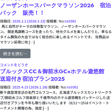
ノーザンホースパークマラソン2026 宿泊
パック 販売！！
投稿日:
2026.2.2
(2026.3.23)
投稿者: %s
nst001
馬と自然がテーマの体験型マラソン、ノーザンホースパークマラソ
ン。 競走馬調教コースを走ったり、地元グルメを楽しんだりと、単なる
タイム勝負の大会ではなく総合的に楽しめるイベントです。 当商品は
マラソン前夜に地 […]
from ノーザンホースパークマラソン2026 
続きを読む…
(ノーザンホースパークマラソン2026 宿泊パック 
コメントをどうぞ
ブルックスCC＆御前水GC×ホテル遊悠館
送迎付き宿泊プラン2025
投稿日:
2025.4.15
(2026.1.26)
投稿者: %s
nst001
新千歳空港至近の名門ゴルフコース、北海道ブルックスカントリークラ
ブ/御前水ゴルフ倶楽部と千歳市内のホテル遊悠館をパッケージした送
迎付きプランを今年も取り扱いいたします（8/11～25はイベント・ト
ーナメント開催の為、設定 […]