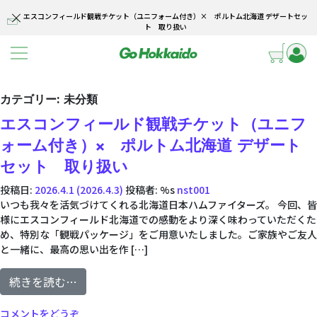
エスコンフィールド観戦チケット（ユニフォーム付き）× ポルトム北海道 デザートセッ
ト 取り扱い
新千歳空港から！ レンタカーパッケージ
コンテンツへスキップ
北海道の旅は貸切バンで決まり
カテゴリー:
未分類
エスコンフィールド観戦チケット（ユニフ
ォーム付き）× ポルトム北海道 デザート
セット 取り扱い
投稿日:
2026.4.1
(2026.4.3)
投稿者: %s
nst001
いつも我々を活気づけてくれる北海道日本ハムファイターズ。 今回、皆
様にエスコンフィールド北海道での感動をより深く味わっていただくた
め、特別な「観戦パッケージ」をご用意いたしました。ご家族やご友人
と一緒に、最高の思い出を作 […]
from エスコンフィールド観戦チケット（ユ
続きを読む…
(エスコンフィールド観戦チケット（ユニフォーム付き
コメントをどうぞ