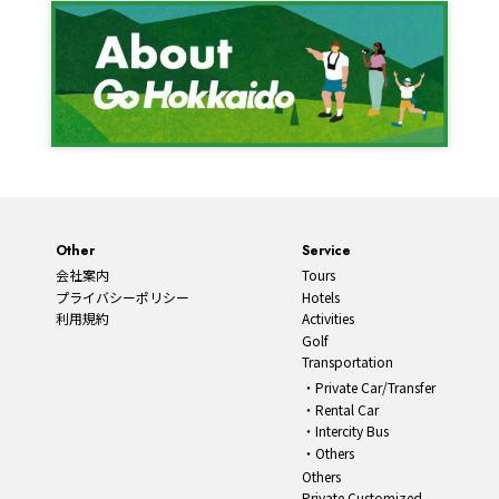
Other
Service
会社案内
Tours
プライバシーポリシー
Hotels
利用規約
Activities
Golf
Transportation
Private Car/Transfer
Rental Car
Intercity Bus
Others
Others
Private Customized