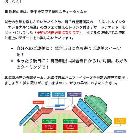
逃しなく！
■ 観戦の後は、新千歳空港で優雅なティータイムを
試合の余韻を楽しんでいただくため、新千歳空港併設の
「ポルトムインタ
ーナショナル北海道」のカフェで使えるドリンク付きデザートチケット
を
セットにしました（
予約が別途必要になります
）。ホテルの洗練された空間
と極上のデザートをお楽しみいただけます。
自分へのご褒美に：
試合当日に立ち寄りご褒美スイーツ
を！
ゆったり後日に：
有効期限は試合当日から1か月間。お好み
のタイミングで！
北海道地元の野球チーム、北海道日本ハムファイターズを最高の座席で応援し
ましょう！ 数に限りがございますので、ぜひお早めにお求めください。